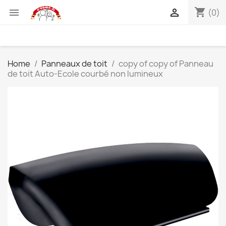
shopping_cart


(0)
Home
Panneaux de toit
copy of copy of Panneau
de toit Auto-Ecole courbé non lumineux