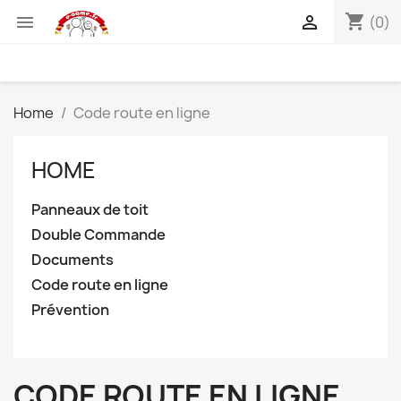
shopping_cart


(0)
Home
Code route en ligne
HOME
Panneaux de toit
Double Commande
Documents
Code route en ligne
Prévention
CODE ROUTE EN LIGNE