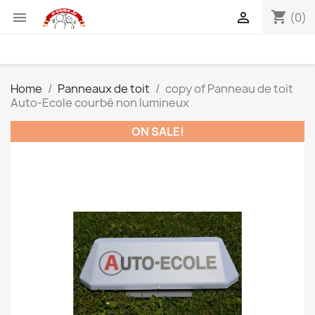
shopping_cart


(0)
Home
Panneaux de toit
copy of Panneau de toit
Auto-Ecole courbé non lumineux
ON SALE!