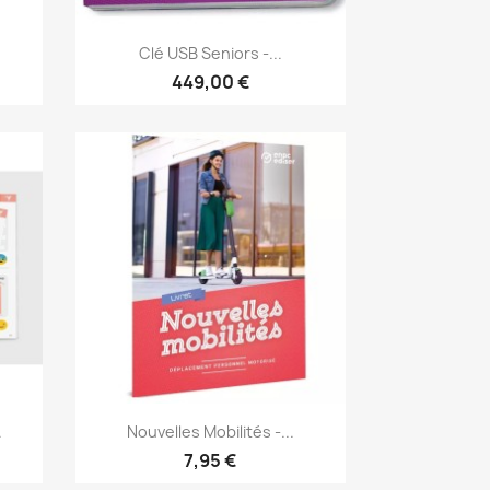
Aperçu rapide

Clé USB Seniors -...
449,00 €
Aperçu rapide

.
Nouvelles Mobilités -...
7,95 €