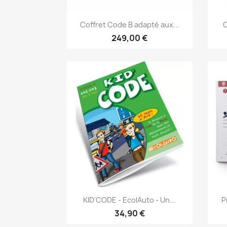
Aperçu rapide

Coffret Code B adapté aux...
C
249,00 €
Aperçu rapide

KID'CODE - EcolAuto - Un...
P
34,90 €