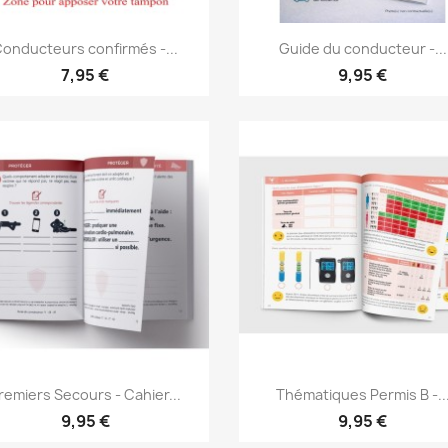
Aperçu rapide
Aperçu rapide


onducteurs confirmés -...
Guide du conducteur -...
7,95 €
9,95 €
Aperçu rapide
Aperçu rapide


remiers Secours - Cahier...
Thématiques Permis B -..
9,95 €
9,95 €