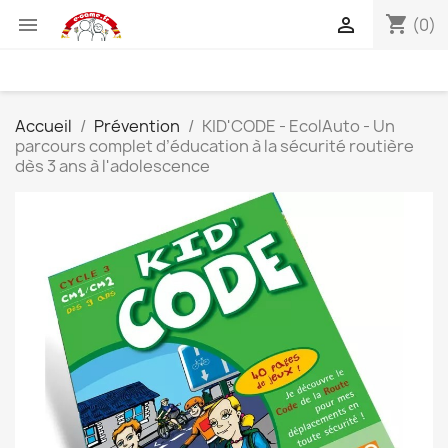
shopping_cart


(0)
Accueil
Prévention
KID'CODE - EcolAuto - Un
parcours complet d’éducation à la sécurité routière
dès 3 ans à l'adolescence