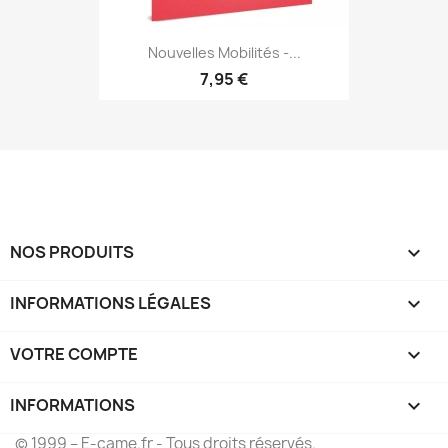
Nouvelles Mobilités -...
7,95 €
NOS PRODUITS

INFORMATIONS LÉGALES

VOTRE COMPTE

INFORMATIONS
keyboard_arrow_down
© 1999 – E-came.fr - Tous droits réservés.