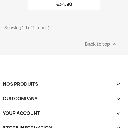
€34.90
Showing 1-1 of 1 item(s)
Back to top

NOS PRODUITS

OUR COMPANY

YOUR ACCOUNT

STORE INFORMATION