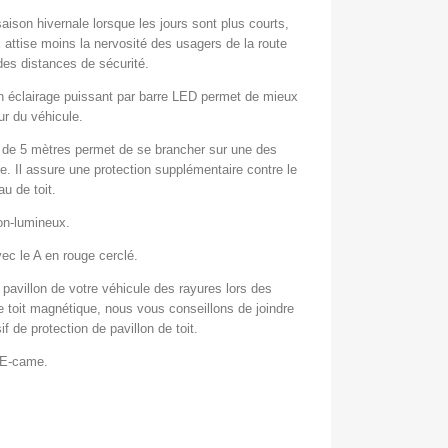
aison hivernale lorsque les jours sont plus courts,
 attise moins la nervosité des usagers de la route
 des distances de sécurité.
n éclairage puissant par barre LED permet de mieux
ur du véhicule.
n de 5 mètres permet de se brancher sur une des
e. Il assure une protection supplémentaire contre le
u de toit.
on-lumineux.
vec le A en rouge cerclé.
 pavillon de votre véhicule des rayures lors des
e toit magnétique, nous vous conseillons de joindre
 de protection de pavillon de toit.
r E-came.